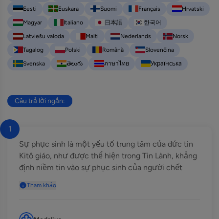
Eesti
Euskara
Suomi
Français
Hrvatski
Magyar
Italiano
日本語
한국어
Latviešu valoda
Malti
Nederlands
Norsk
Tagalog
Polski
Română
Slovenčina
Svenska
తెలుగు
ภาษาไทย
Українська
Câu trả lời ngắn:
1
Sự phục sinh là một yếu tố trung tâm của đức tin
Kitô giáo, như được thể hiện trong Tin Lành, khẳng
định niềm tin vào sự phục sinh của người chết
Tham khảo