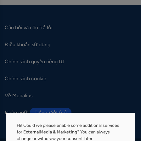
Câu hỏi và câu trả lời
Điều khoản sử dụng
Chính sách quyền riêng tư
Chính sách cookie
Về Medalius
Ngôn ngữ:
Tiếng Việt (vi)
Hi! Could we please enable some additional services
for
ExternalMedia & Marketing
? You can always
change or withdraw your consent later.