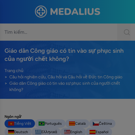
Giáo dân Công giáo có tin vào sự phục sinh
của người chết không?
Trang chủ
Câu hỏi nghiên cứu, Câu hỏi và Câu hỏi về Đức tin Công giáo
Giáo dân Công giáo có tin vào sự phục sinh của người chết
không?
Ngôn ngữ
Tiếng Việt
Português
Català
Čeština
Deutsch
Ελληνικά
English
Español