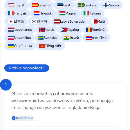
English
Español
Eesti
Euskara
Suomi
Français
Hrvatski
Magyar
Italiano
日本語
한국어
Latviešu valoda
Malti
Nederlands
Norsk
Tagalog
Română
Slovenčina
Svenska
తెలుగు
ภาษาไทย
Українська
Tiếng Việt
Krótkie odpowiedzi:
1
Msze za zmarłych są ofiarowane w celu
wstawiennictwa za dusze w czyśćcu, pomagając
im osiągnąć oczyszczenie i oglądanie Boga.
Referencje