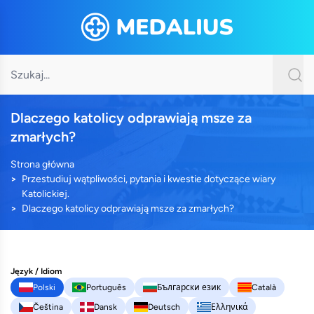
Dlaczego katolicy odprawiają msze za
zmarłych?
Strona główna
Przestudiuj wątpliwości, pytania i kwestie dotyczące wiary
Katolickiej.
Dlaczego katolicy odprawiają msze za zmarłych?
Język / Idiom
Polski
Português
Български език
Català
Čeština
Dansk
Deutsch
Ελληνικά