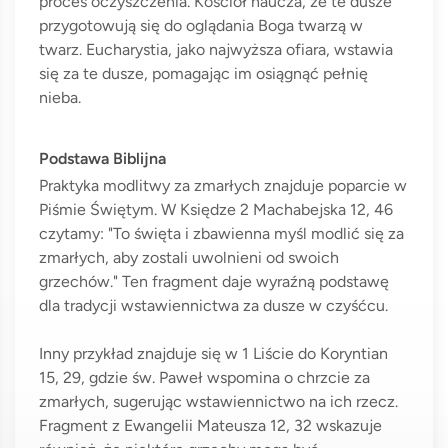
proces oczyszczenia. Kościół naucza, że te dusze
przygotowują się do oglądania Boga twarzą w
twarz. Eucharystia, jako najwyższa ofiara, wstawia
się za te dusze, pomagając im osiągnąć pełnię
nieba.
Podstawa Biblijna
Praktyka modlitwy za zmarłych znajduje poparcie w
Piśmie Świętym. W Księdze 2 Machabejska 12, 46
czytamy: "To święta i zbawienna myśl modlić się za
zmarłych, aby zostali uwolnieni od swoich
grzechów." Ten fragment daje wyraźną podstawę
dla tradycji wstawiennictwa za dusze w czyśćcu.
Inny przykład znajduje się w 1 Liście do Koryntian
15, 29, gdzie św. Paweł wspomina o chrzcie za
zmarłych, sugerując wstawiennictwo na ich rzecz.
Fragment z Ewangelii Mateusza 12, 32 wskazuje