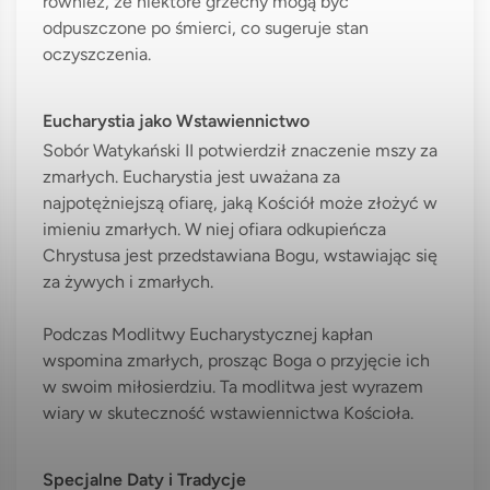
również, że niektóre grzechy mogą być
odpuszczone po śmierci, co sugeruje stan
oczyszczenia.
Eucharystia jako Wstawiennictwo
Sobór Watykański II potwierdził znaczenie mszy za
zmarłych. Eucharystia jest uważana za
najpotężniejszą ofiarę, jaką Kościół może złożyć w
imieniu zmarłych. W niej ofiara odkupieńcza
Chrystusa jest przedstawiana Bogu, wstawiając się
za żywych i zmarłych.
Podczas Modlitwy Eucharystycznej kapłan
wspomina zmarłych, prosząc Boga o przyjęcie ich
w swoim miłosierdziu. Ta modlitwa jest wyrazem
wiary w skuteczność wstawiennictwa Kościoła.
Specjalne Daty i Tradycje