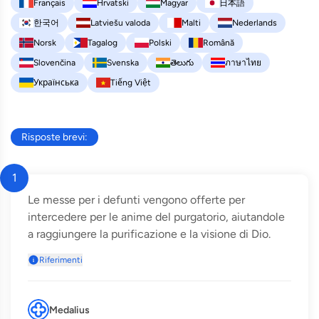
Français
Hrvatski
Magyar
日本語
한국어
Latviešu valoda
Malti
Nederlands
Norsk
Tagalog
Polski
Română
Slovenčina
Svenska
తెలుగు
ภาษาไทย
Українська
Tiếng Việt
Risposte brevi:
1
Le messe per i defunti vengono offerte per
intercedere per le anime del purgatorio, aiutandole
a raggiungere la purificazione e la visione di Dio.
Riferimenti
Medalius