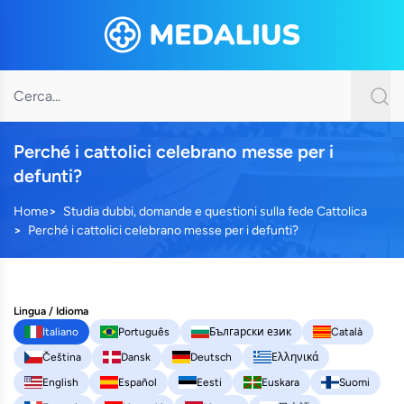
Perché i cattolici celebrano messe per i
defunti?
Home
Studia dubbi, domande e questioni sulla fede Cattolica
Perché i cattolici celebrano messe per i defunti?
Lingua / Idioma
Italiano
Português
Български език
Català
Čeština
Dansk
Deutsch
Ελληνικά
English
Español
Eesti
Euskara
Suomi