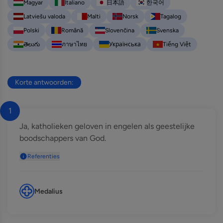
Magyar
Italiano
日本語
한국어
Latviešu valoda
Malti
Norsk
Tagalog
Polski
Română
Slovenčina
Svenska
తెలుగు
ภาษาไทย
Українська
Tiếng Việt
Korte antwoorden:
1
Ja, katholieken geloven in engelen als geestelijke
boodschappers van God.
Referenties
Medalius