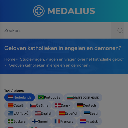
Geloven katholieken in engelen en demonen?
Home
Studievragen, vragen en vragen over het katholieke geloof
Geloven katholieken in engelen en demonen?
Taal / Idioma
Nederlands
Português
Български език
Català
Čeština
Dansk
Deutsch
Ελληνικά
English
Español
Eesti
Euskara
Suomi
Français
Hrvatski