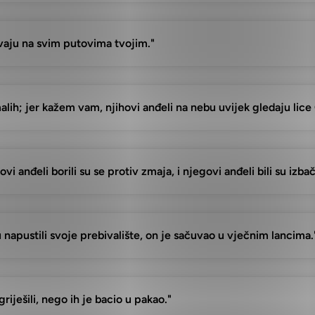
uvaju na svim putovima tvojim."
alih; jer kažem vam, njihovi anđeli na nebu uvijek gledaju lic
vi anđeli borili su se protiv zmaja, i njegovi anđeli bili su izbač
su napustili svoje prebivalište, on je sačuvao u vječnim lancima.
riješili, nego ih je bacio u pakao."