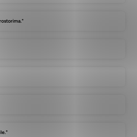
prostorima."
le."