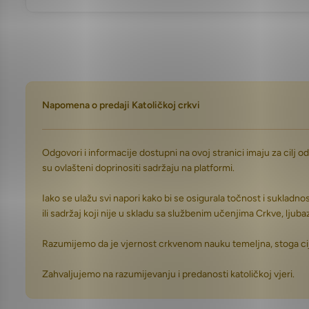
Napomena o predaji Katoličkoj crkvi
Odgovori i informacije dostupni na ovoj stranici imaju za cilj o
su ovlašteni doprinositi sadržaju na platformi.
Iako se ulažu svi napori kako bi se osigurala točnost i sukladn
ili sadržaj koji nije u skladu sa službenim učenjima Crkve, ljub
Razumijemo da je vjernost crkvenom nauku temeljna, stoga cij
Zahvaljujemo na razumijevanju i predanosti katoličkoj vjeri.