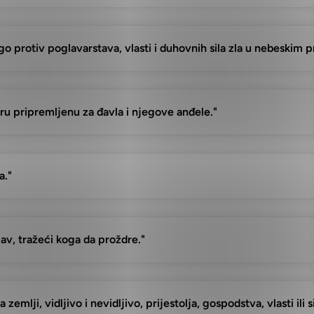
ego protiv poglavarstava, vlasti i duhovnih sila zla u nebeskim 
ru pripremljenu za đavla i njegove anđele."
a."
 lav, tražeći koga da proždre."
mlji, vidljivo i nevidljivo, prijestolja, gospodstva, vlasti ili si