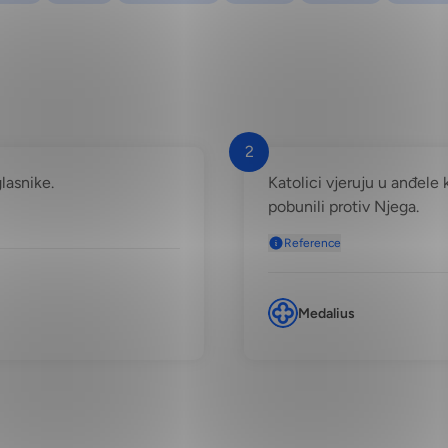
2
lasnike.
Katolici vjeruju u anđele
pobunili protiv Njega.
Reference
Medalius