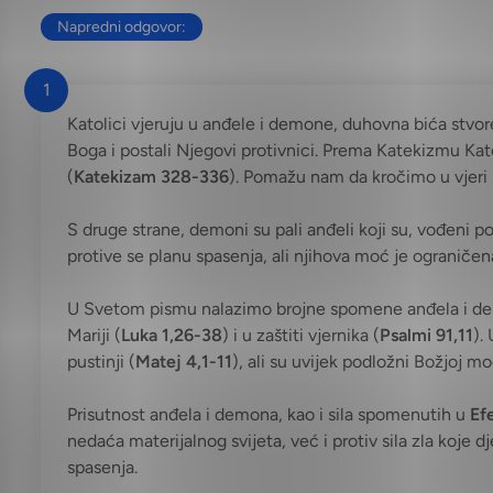
Napredni odgovor:
1
Katolici vjeruju u anđele i demone, duhovna bića stvore
Boga i postali Njegovi protivnici. Prema Katekizmu Kato
(
Katekizam 328-336
). Pomažu nam da kročimo u vjeri 
S druge strane, demoni su pali anđeli koji su, vođeni 
protive se planu spasenja, ali njihova moć je ogranič
U Svetom pismu nalazimo brojne spomene anđela i demon
Mariji (
Luka 1,26-38
) i u zaštiti vjernika (
Psalmi 91,11
).
pustinji (
Matej 4,1-11
), ali su uvijek podložni Božjoj mo
Prisutnost anđela i demona, kao i sila spomenutih u
Ef
nedaća materijalnog svijeta, već i protiv sila zla koje 
spasenja.