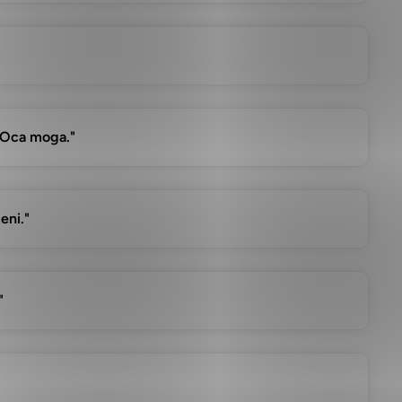
e Oca moga."
eni."
"