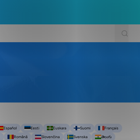
Español
Eesti
Euskara
Suomi
Français
Română
Slovenčina
Svenska
తెలుగు