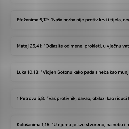
Efežanima 6,12: "Naša borba nije protiv krvi i tijela, n
Matej 25,41: "Odlazite od mene, prokleti, u vječnu vat
Luka 10,18: "Vidjeh Sotonu kako pada s neba kao munj
1 Petrova 5,8: "Vaš protivnik, đavao, obilazi kao ričući
Kološanima 1,16: "U njemu je sve stvoreno, na nebu i na ze