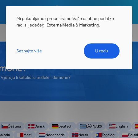
Mi prikupljamo i procesiramo Vaše osobne podatke
radi slijedećeg:
ExternalMedia & Marketing
.
Saznajte više
U redu
demone?
Vjeruju li katolici u anđele i demone?
Čeština
Dansk
Deutsch
Ελληνικά
English
valoda
Malti
Nederlands
Norsk
Tagalog
Polski