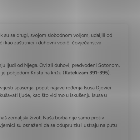
ok su se drugi, svojom slobodnom voljom, udaljili od
ći kao zaštitnici i duhovni vodiči čovječanstva
nju ljudi od Njega. Ovi zli duhovi, predvođeni Sotonom,
je pobjedom Krista na križu (
Katekizam 391-395
).
jesti spasenja, poput najave rođenja Isusa Djevici
ušavati ljude, kao što vidimo u iskušenju Isusa u
naš zemaljski život. Naša borba nije samo protiv
vjernici su osnaženi da se odupru zlu i ustraju na putu