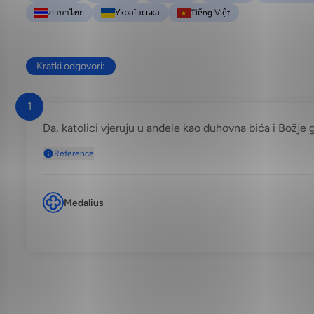
ภาษาไทย
Українська
Tiếng Việt
Kratki odgovori:
1
Da, katolici vjeruju u anđele kao duhovna bića i Božje g
Reference
Medalius