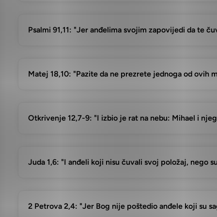
Psalmi 91,11: "Jer anđelima svojim zapovijedi da te č
Matej 18,10: "Pazite da ne prezrete jednoga od ovih m
Otkrivenje 12,7-9: "I izbio je rat na nebu: Mihael i njego
Juda 1,6: "I anđeli koji nisu čuvali svoj položaj, nego 
2 Petrova 2,4: "Jer Bog nije poštedio anđele koji su sag