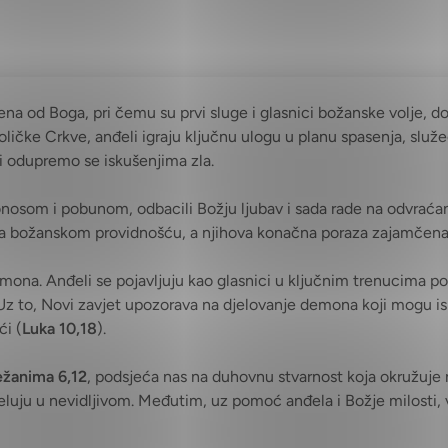
na od Boga, pri čemu su prvi sluge i glasnici božanske volje, d
ličke Crkve, anđeli igraju ključnu ulogu u planu spasenja, služe
i odupremo se iskušenjima zla.
ponosom i pobunom, odbacili Božju ljubav i sada rade na odvraća
ena božanskom providnošću, a njihova konačna poraza zajamčena 
a. Anđeli se pojavljuju kao glasnici u ključnim trenucima povi
 Uz to, Novi zavjet upozorava na djelovanje demona koji mogu isk
ći (
Luka 10,18
).
ežanima 6,12
, podsjeća nas na duhovnu stvarnost koja okružuje 
djeluju u nevidljivom. Međutim, uz pomoć anđela i Božje milosti, 