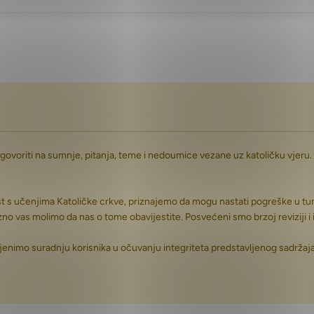
dgovoriti na sumnje, pitanja, teme i nedoumice vezane uz katoličku vjeru. 
ost s učenjima Katoličke crkve, priznajemo da mogu nastati pogreške u tuma
azno vas molimo da nas o tome obavijestite. Posvećeni smo brzoj reviziji i 
enimo suradnju korisnika u očuvanju integriteta predstavljenog sadržaja