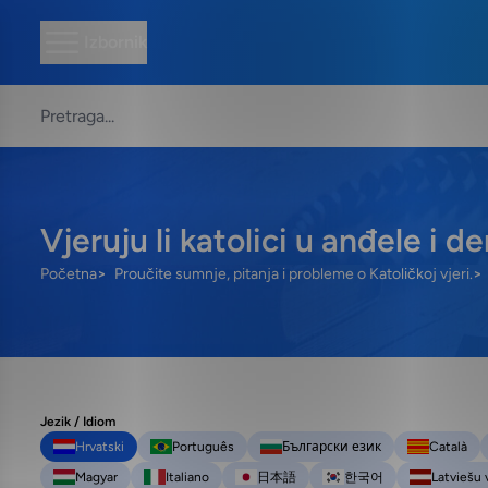
Izbornik
Vjeruju li katolici u anđele i 
Početna
Proučite sumnje, pitanja i probleme o Katoličkoj vjeri.
Jezik / Idiom
Hrvatski
Português
Български език
Català
Magyar
Italiano
日本語
한국어
Latviešu 