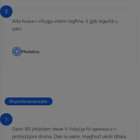
2
Alla huwa r-rifuġju etern tagħna, li jġib sigurtà u
paċi.
Medalius
Risposta avvanzata:
1
Salm 90 jitkellem dwar il-fiduċja fil-qawwa u l-
protezzjoni divina. Dan is-salm, magħruf ukoll bħala