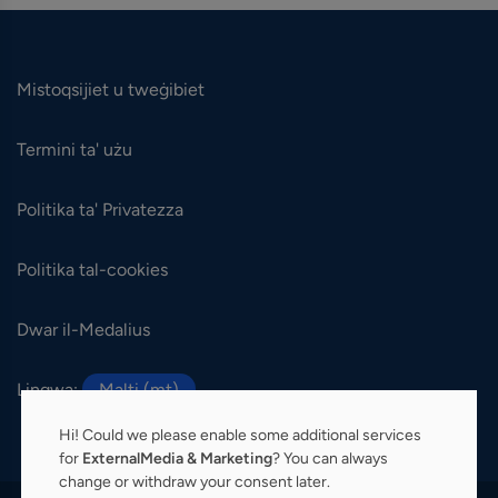
Mistoqsijiet u tweġibiet
Termini ta' użu
Politika ta' Privatezza
Politika tal-cookies
Dwar il-Medalius
Lingwa:
Malti (mt)
Hi! Could we please enable some additional services
for
ExternalMedia & Marketing
? You can always
change or withdraw your consent later.