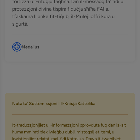
fortizza u r-rifuġju tagħna. Din il-messaġġ ta’ fidi u
protezzjoni divina tispira fiduċja sħiħa f’Alla,
tfakkarna li anke fit-tiġrib, il-Mulej joffri kura u
sigurtà.
Medalius
Nota ta' Sottomissjoni lill-Knisja Kattolika
It-traduzzjonijiet u l-informazzjoni pprovduta fuq dan is-sit
huma mmirati biex iwieġbu dubji, mistoqsijiet, temi, u
kwistjonijiet relatati mal-fidi Kattolika. Dawn it-tweġibiet