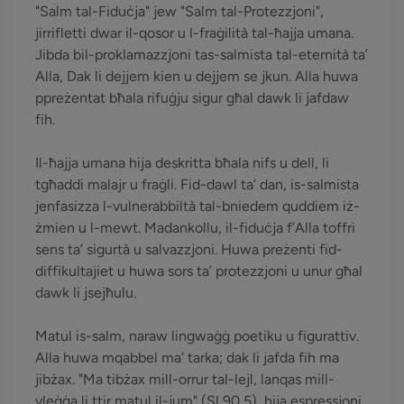
"Salm tal-Fiduċja" jew "Salm tal-Protezzjoni",
jirrifletti dwar il-qosor u l-fraġilità tal-ħajja umana.
Jibda bil-proklamazzjoni tas-salmista tal-eternità ta’
Alla, Dak li dejjem kien u dejjem se jkun. Alla huwa
ppreżentat bħala rifuġju sigur għal dawk li jafdaw
fih.
Il-ħajja umana hija deskritta bħala nifs u dell, li
tgħaddi malajr u fraġli. Fid-dawl ta’ dan, is-salmista
jenfasizza l-vulnerabbiltà tal-bniedem quddiem iż-
żmien u l-mewt. Madankollu, il-fiduċja f’Alla toffri
sens ta’ sigurtà u salvazzjoni. Huwa preżenti fid-
diffikultajiet u huwa sors ta’ protezzjoni u unur għal
dawk li jsejħulu.
Matul is-salm, naraw lingwaġġ poetiku u figurattiv.
Alla huwa mqabbel ma’ tarka; dak li jafda fih ma
jibżax. "Ma tibżax mill-orrur tal-lejl, lanqas mill-
vleġġa li ttir matul il-jum" (Sl 90,5), hija espressjoni