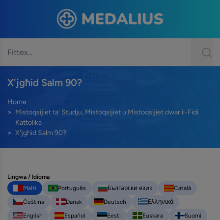
X'jgħid Salm 90?
Home
Mistoqsijiet ta’ Studju, Mistoqsijiet u Mistoqsijiet dwar il-Fidi
Kattolika
X'jgħid Salm 90?
Lingwa / Idioma
Malti
Português
Български език
Català
Čeština
Dansk
Deutsch
Ελληνικά
English
Español
Eesti
Euskara
Suomi