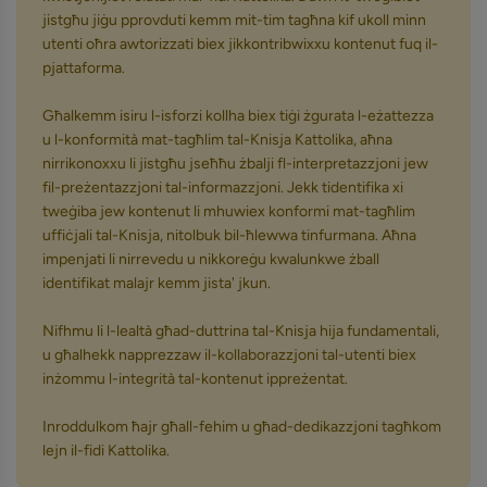
jistgħu jiġu pprovduti kemm mit-tim tagħna kif ukoll minn
utenti oħra awtorizzati biex jikkontribwixxu kontenut fuq il-
pjattaforma.
Għalkemm isiru l-isforzi kollha biex tiġi żgurata l-eżattezza
u l-konformità mat-tagħlim tal-Knisja Kattolika, aħna
nirrikonoxxu li jistgħu jseħħu żbalji fl-interpretazzjoni jew
fil-preżentazzjoni tal-informazzjoni. Jekk tidentifika xi
tweġiba jew kontenut li mhuwiex konformi mat-tagħlim
uffiċjali tal-Knisja, nitolbuk bil-ħlewwa tinfurmana. Aħna
impenjati li nirrevedu u nikkoreġu kwalunkwe żball
identifikat malajr kemm jista' jkun.
Nifhmu li l-lealtà għad-duttrina tal-Knisja hija fundamentali,
u għalhekk napprezzaw il-kollaborazzjoni tal-utenti biex
inżommu l-integrità tal-kontenut ippreżentat.
Inroddulkom ħajr għall-fehim u għad-dedikazzjoni tagħkom
lejn il-fidi Kattolika.