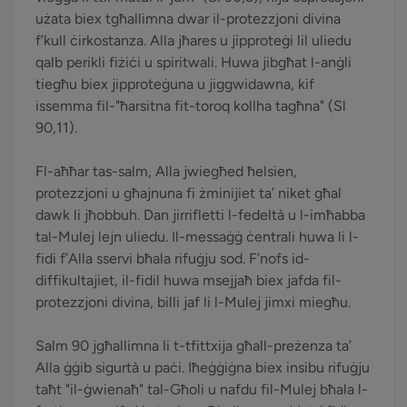
użata biex tgħallimna dwar il-protezzjoni divina
f’kull ċirkostanza. Alla jħares u jipproteġi lil uliedu
qalb perikli fiżiċi u spiritwali. Huwa jibgħat l-anġli
tiegħu biex jipproteġuna u jiggwidawna, kif
issemma fil-"ħarsitna fit-toroq kollha tagħna" (Sl
90,11).
Fl-aħħar tas-salm, Alla jwiegħed ħelsien,
protezzjoni u għajnuna fi żminijiet ta’ niket għal
dawk li jħobbuh. Dan jirrifletti l-fedeltà u l-imħabba
tal-Mulej lejn uliedu. Il-messaġġ ċentrali huwa li l-
fidi f’Alla sservi bħala rifuġju sod. F’nofs id-
diffikultajiet, il-fidil huwa msejjaħ biex jafda fil-
protezzjoni divina, billi jaf li l-Mulej jimxi miegħu.
Salm 90 jgħallimna li t-tfittxija għall-preżenza ta’
Alla ġġib sigurtà u paċi. Iħeġġiġna biex insibu rifuġju
taħt "il-ġwienaħ" tal-Għoli u nafdu fil-Mulej bħala l-