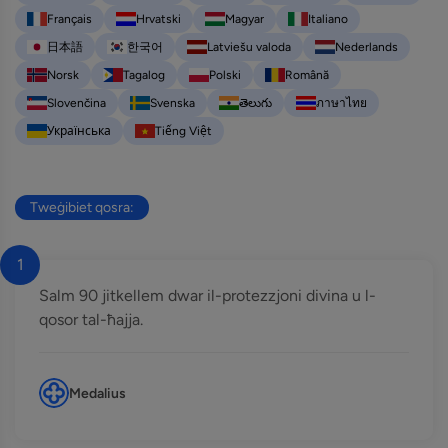
Français
Hrvatski
Magyar
Italiano
日本語
한국어
Latviešu valoda
Nederlands
Norsk
Tagalog
Polski
Română
Slovenčina
Svenska
తెలుగు
ภาษาไทย
Українська
Tiếng Việt
Tweġibiet qosra:
1
Salm 90 jitkellem dwar il-protezzjoni divina u l-
qosor tal-ħajja.
Medalius