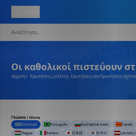
Μενού
Οι καθολικοί πιστεύουν στ
Αρχική
Ερωτήσεις μελέτης, Ερωτήσεις και Ερωτήσεις σχετι
Γλώσσα / Idioma
Ελληνικά
Português
Български език
Català
Magyar
Italiano
日本語
한국어
Latviešu 