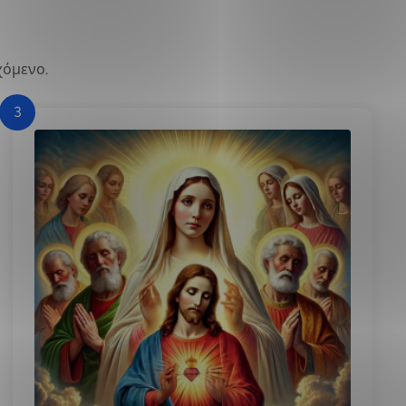
χόμενο.
3