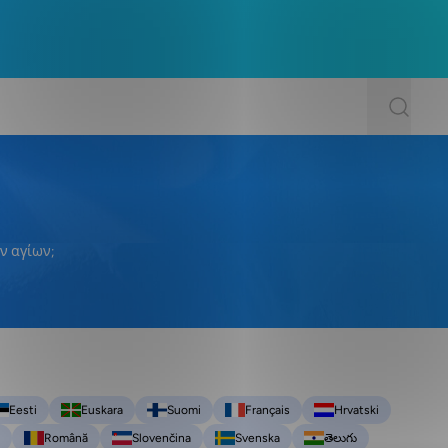
ν αγίων;
Eesti
Euskara
Suomi
Français
Hrvatski
Română
Slovenčina
Svenska
తెలుగు