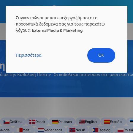
Συγκεντρώνουμε και επεξεργαζόμαστε τα
προσωπικά δεδομένα σας για τους παρακάτω
λόγους:
ExternalMedia & Marketing
.
Περισσότερα
OK
η μεσιτεία των αγίων;
κά με την Καθολική Πίστη
Οι καθολικοί πιστεύουν στη μεσιτεία τω
Čeština
Dansk
Deutsch
English
Español
valoda
Malti
Nederlands
Norsk
Tagalog
Polski