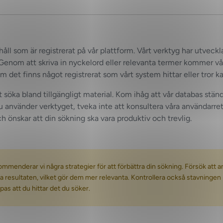
ll som är registrerat på vår plattform. Vårt verktyg har utveckla
. Genom att skriva in nyckelord eller relevanta termer kommer vår
det finns något registrerat som vårt system hittar eller tror kan
tt söka bland tillgängligt material. Kom ihåg att vår databas stä
använder verktyget, tveka inte att konsultera våra användarretn
 önskar att din sökning ska vara produktiv och trevlig.
mmenderar vi några strategier för att förbättra din sökning. Försök att a
a resultaten, vilket gör dem mer relevanta. Kontrollera också stavninge
as att du hittar det du söker.